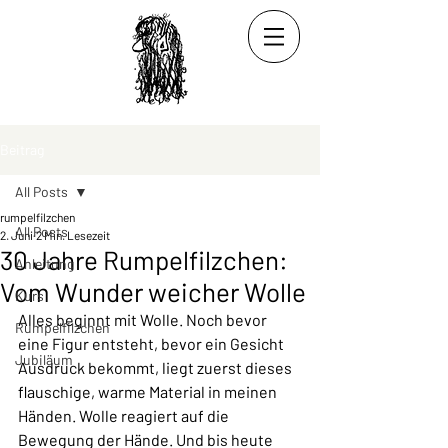
Beitrag
All Posts
rumpelfilzchen
All Posts
2. Juni
2 Min. Lesezeit
30 Jahre Rumpelfilzchen:
Anleitung
Vom Wunder weicher Wolle
Kurs
Alles beginnt mit Wolle. Noch bevor 
Rumpelfilzchen
eine Figur entsteht, bevor ein Gesicht 
Jubiläum
Ausdruck bekommt, liegt zuerst dieses 
flauschige, warme Material in meinen 
Händen. Wolle reagiert auf die 
Bewegung der Hände. Und bis heute 