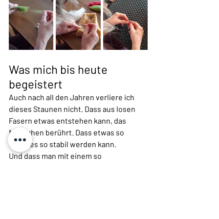
Was mich bis heute 
begeistert
Auch nach all den Jahren verliere ich 
dieses Staunen nicht. Dass aus losen 
Fasern etwas entstehen kann, das 
Menschen berührt. Dass etwas so 
Weiches so stabil werden kann.
Und dass man mit einem so 
ursprünglichen Material so filigran 
arbeiten kann. Vielleicht liegt genau 
darin für mich die Magie des Filzens. 
Wolle lässt sich verändern – und behält 
trotzdem ihren eigenen Charakter.