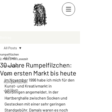
Beitrag
All Posts
rumpelfilzchen
All Posts
2. März
2 Min. Lesezeit
30 Jahre Rumpelfilzchen:
Anleitung
Vom ersten Markt bis heute
Kurs
Im November 1996 habe ich mich für den 
Rumpelfilzchen
Kunst- und Kreativmarkt in 
Jubiläum
Worblingen angemeldet. In der 
Hartberghalle zwischen Socken und 
Gestecken mit einer sehr geringen 
Standgebühr. Damals waren es noch 