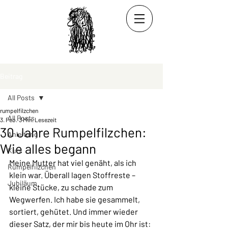
Beitrag
All Posts
rumpelfilzchen
All Posts
3. Feb.
3 Min. Lesezeit
30 Jahre Rumpelfilzchen:
Anleitung
Wie alles begann
Kurs
Meine Mutter hat viel genäht, als ich 
Rumpelfilzchen
klein war. Überall lagen Stoffreste – 
Jubiläum
kleine Stücke, zu schade zum 
Wegwerfen. Ich habe sie gesammelt, 
sortiert, gehütet. Und immer wieder 
dieser Satz, der mir bis heute im Ohr ist: 